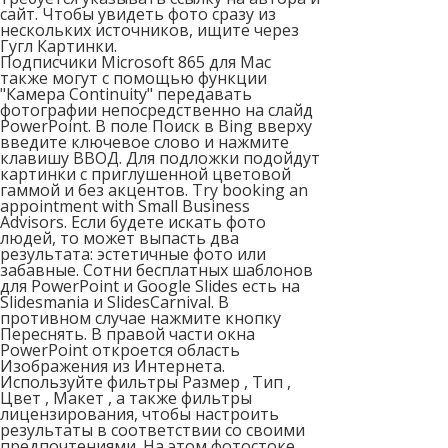
сайт. Чтобы увидеть фото сразу из
нескольких источников, ищите через
Гугл Картинки.
Подписчики Microsoft 865 для Mac
также могут с помощью функции
"Камера Continuity" передавать
фотографии непосредственно на слайд
PowerPoint. В поле Поиск в Bing вверху
введите ключевое слово и нажмите
клавишу ВВОД. Для подложки подойдут
картинки с приглушенной цветовой
гаммой и без акцентов. Try booking an
appointment with Small Business
Advisors. Если будете искать фото
людей, то может выпасть два
результата: эстетичные фото или
забавные. Сотни бесплатных шаблонов
для PowerPoint и Google Slides есть на
Slidesmania и SlidesCarnival. В
противном случае нажмите кнопку
Переснять. В правой части окна
PowerPoint откроется область
Изображения из Интернета.
Используйте фильтры Размер , Тип ,
Цвет , Макет , а также фильтры
лицензирования, чтобы настроить
результаты в соответствии со своими
предпочтениями. На этом фотостоке,