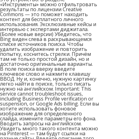
«Инструменты» можно отфильтровать
результаты по лицензии Creative
Commons — это поможет находить
контент для бесплатного личного
использования. Эксклюзивные кейсы и
интервью с экспертами диджитала.
(Более новые версии) Убедитесь, что
Bing виден слева в раскрывающемся
списке источников поиска. Чтобы
удалить изображение и повторить
попытку, коснитесь стрелки. Причём
там не только простой дизайн, но и
достаточно оригинальные варианты.
В поле поиска вверху введите
ключевое слово и нажмите клавишу
ВВОД. Ну и, конечно, нужную картинку
легко найти в поиске, только писать
нужно на английском. Important: This
service cannot troubleshoot issues,
including Business Profile verification or
suspension, or Google Ads billing. Если вы
хотите использовать фоновое
изображение для определенного
слайда, измените параметры его фона.
Вводить запросы на английском.
Увидеть много такого контента можно
на Pinterest — там будут ссылки на
разные сайты. Введите описание того,