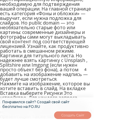
необходимую для подтверждения
вашей операции. На главной странице
есть категория «Фоны и обложки‎» —
выручит, если нужна подложка для
слайдов. Но public domain — это
необязательно старые фото или
картины: современные дизайнеры и
фотографы сами могут выкладывать
свой контент под соответствующей
лицензией. Узнайте, как продуктивно
работать в смешанном режиме.
Картинки для титульного листа. Но
надежнее взять картинку с Unsplash ,
Splitshire или Imgpng (если нужен
просто объект без фона), а потом
4
добавить на изображение надпись —
будет лучше смотреться.
Нажмите на изображение, которое вы
хотите вставить в слайд. На вкладке
Вставка выберите Рисунки Это
устройство. Для каждого запроса
сервис показывает похожие хештеги —
Понравился сайт? Создай свой сайт
через них можно найти неочевидные,
бесплатно на FO.RU
но полезные картинки по своей теме. В
Создать Сайт
презентации также можно вставлять и
редактировать диаграммы, связанные
с Google Таблицами. Пожалуйста,
вернитесь завтра, чтобы продолжить