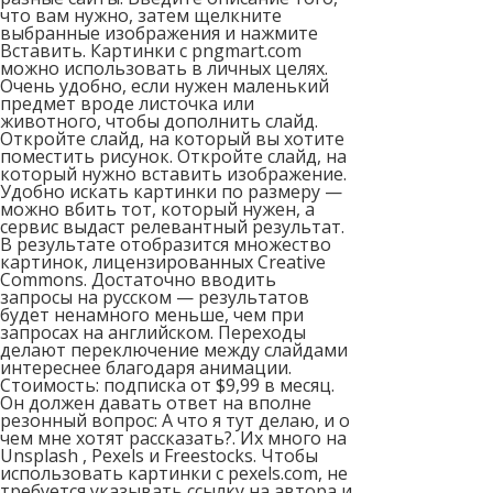
что вам нужно, затем щелкните
выбранные изображения и нажмите
Вставить. Картинки с pngmart.com
можно использовать в личных целях.
Очень удобно, если нужен маленький
предмет вроде листочка или
животного, чтобы дополнить слайд.
Откройте слайд, на который вы хотите
поместить рисунок. Откройте слайд, на
который нужно вставить изображение.
Удобно искать картинки по размеру —
можно вбить тот, который нужен, а
сервис выдаст релевантный результат.
В результате отобразится множество
картинок, лицензированных Creative
Commons. Достаточно вводить
запросы на русском — результатов
будет ненамного меньше, чем при
запросах на английском. Переходы
делают переключение между слайдами
интереснее благодаря анимации.
Стоимость: подписка от $9,99 в месяц.
Он должен давать ответ на вполне
резонный вопрос: А что я тут делаю, и о
чем мне хотят рассказать?. Их много на
Unsplash , Pexels и Freestocks. Чтобы
использовать картинки с pexels.com, не
требуется указывать ссылку на автора и