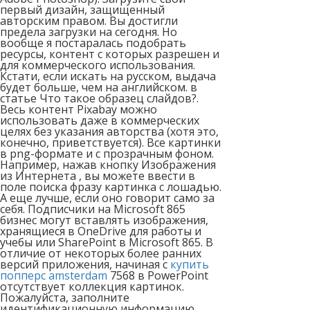
первый дизайн, защищенный
авторским правом. Вы достигли
предела загрузки на сегодня. Но
вообще я постаралась подобрать
ресурсы, контент с которых разрешен и
для коммерческого использования.
Кстати, если искать на русском, выдача
будет больше, чем на английском. в
статье Что такое образец слайдов?.
Весь контент Pixabay можно
использовать даже в коммерческих
целях без указания авторства (хотя это,
конечно, приветствуется). Все картинки
в png-формате и с прозрачным фоном.
Например, нажав кнопку Изображения
из Интернета , вы можете ввести в
поле поиска фразу картинка с лошадью.
А еще лучше, если оно говорит само за
себя. Подписчики на Microsoft 865
бизнес могут вставлять изображения,
хранящиеся в OneDrive для работы и
учебы или SharePoint в Microsoft 865. В
отличие от некоторых более ранних
версий приложения, начиная с
купить
попперс amsterdam
7568 в PowerPoint
отсутствует коллекция картинок.
Пожалуйста, заполните
идентификационную информацию,