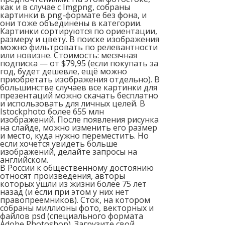
как и в случае с Imgpng, собраны
картинки в png-формате без фона, и
они тоже объединены в категории.
Картинки сортируются по ориентации,
размеру и цвету. В поиске изображения
можно фильтровать по релевантности
или новизне. Стоимость: месячная
подписка — от $79,95 (если покупать за
год, будет дешевле, ещё можно
приобретать изображения отдельно). В
большинстве случаев все картинки для
презентаций можно скачать бесплатно
и использовать для личных целей. В
Istockphoto более 655 млн
изображений. После появления рисунка
на слайде, можно изменить его размер
и место, куда нужно переместить. Но
если хочется увидеть больше
изображений, делайте запросы на
английском.
В России к общественному достоянию
относят произведения, авторы
которых ушли из жизни более 75 лет
назад (и если при этом у них нет
правопреемников). Сток, на котором
собраны миллионы фото, векторных и
файлов psd (специального формата
Adobe Photoshop). Загрузите свой