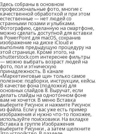
Здесь собраны в основном
профессиональные фото, многие с
качественной обработкой и при этом
естественные — нет людей со
странными позами и улыбками.
Фотографию, сделанную на смартфоне,
можно сделать доступной для вставки
в PowerPoint для macOS, сохранив
изображение на диске iCloud и
выполнив предыдущую процедуру на
этой странице. Кроме этого, на
shutterstock.com интереснее фильтры
— можно выбрать возраст людей на
фото, пол и этническую
принадлежность. В канале
«Маркетинговые щи» только самое
полезное: подборки, инструкции, кейсы.
В качестве фона (подложки) для
основных слайдов 8. Выручат, если
делать слайды на однотонном фоне
вам не хочется. В меню Вставка
выберите Рисунок и нажмите Рисунок
из файла. Если у вас уже есть пример
изображения и нужно что-то похожее,
используйте поисковики. На вкладке
Вставка в группе Изображения
выберите Рисунки , а затем щелкните
Это устройство. В разделе